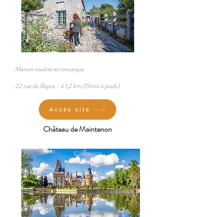
Maison insolite en mosaïque
22 rue du Repos -
à
1,2
km (15min à pie
ds)
Accès site
Château de Maintenon