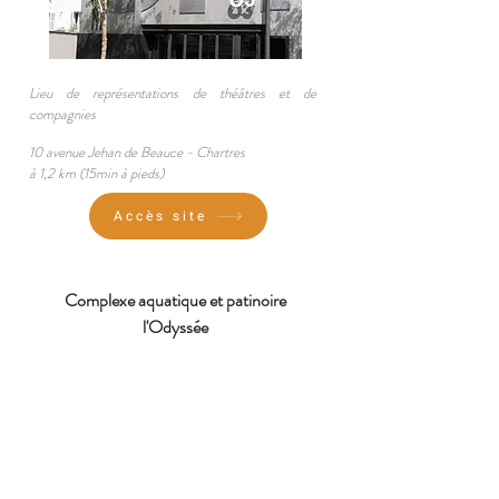
L
ieu de représentations de théâtres et de
compagnies
10 avenue Jeha
n de Beauce - Chartres
à 1,2 km (15min à pieds)
Accès site
Complexe aquatique et patinoire
l'Odyssée