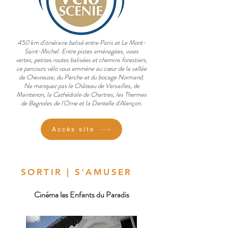
450 km d'itinéraire balisé entre Paris et Le Mont-
Saint-Michel. Entre pistes aménagées, voies
vertes, petites routes balisées et chemins forestiers,
ce parcours vélo vous emmène au cœur de la vallée
de Chevreuse, du Perche et du bocage Normand.
Ne manquez pas le Château de Versailles, de
Maintenon, la Cathédrale de Chartres, les Thermes
de Bagnoles de l'Orne et la Dentelle d'Alençon.
Accès site
SORTIR | S'AMUSER
Cinéma les Enfants du Paradis