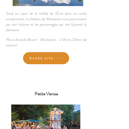
Situé au cœur de la Vallée de l’Eure dans un cadre
exceptionnel, le château de Maintenon vous passionnera
par son histoire et les personnages qui ont façonné la
demeure.
Place Aristide Briand -
Maintenon -
à
18
km (25min de
voiture
)
Accès site
Petite Venise