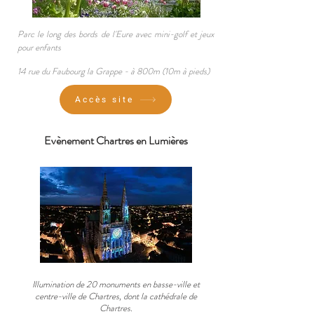
P
arc le long des bords de l'Eure avec mini-golf et jeux
pour enfants
14 rue du Faubourg la Grappe
- à
800m (10m à pieds)
Accès site
Evènement Chartres en Lumières
Illumination de 20 monuments en basse-ville et
centre-ville de Chartres, dont la cathédrale de
Chartres.