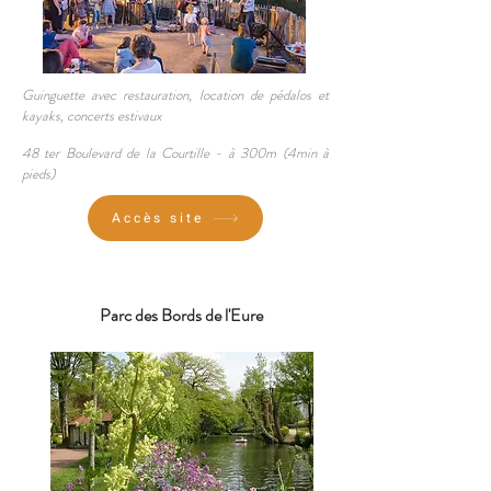
Guinguett
e avec restauratio
n, location de pédalos et
kayaks, concerts estivaux
48 ter Boulevard de la Courtille
- à
300m (4min à
pieds)
Accès site
Parc des Bords de l'Eure