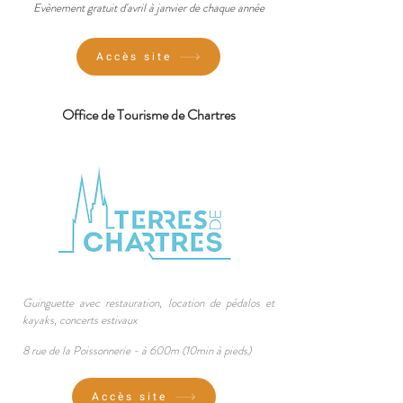
Evèn
ement gratuit d'avril à janvier de chaque année
Accès site
Office de Tourisme de Chartres
Guinguett
e avec restauratio
n, location de pédalos et
kayaks, co
ncerts estivaux
8 rue de la Poissonnerie
- à 6
00m (10min à pieds)
Accès site