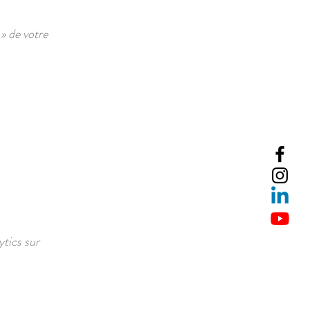
e
»
de votre
tics sur