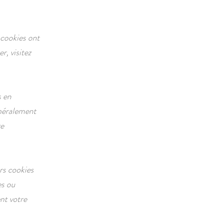
 cookies ont
r, visitez
s en
énéralement
re
rs cookies
es ou
nt votre